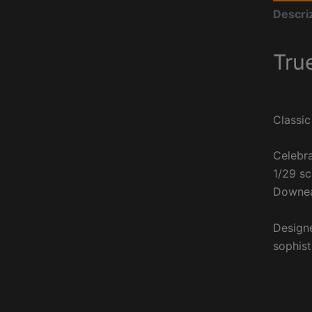
Descri
Tru
Classic
Celebra
1/29 sc
Downeas
Designe
sophist