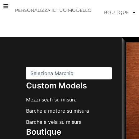
Vai
PERSONALIZZA IL TUO MODELLO
al
BOUTIQUE
contenuto
M
a
r
c
h
i
Custom Models
Mezzi scafi su misura
Barche a motore su misura
Barche a vela su misura
Boutique