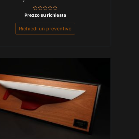
Valutato
Prezzo su richiesta
0
su
5
Richiedi un preventivo