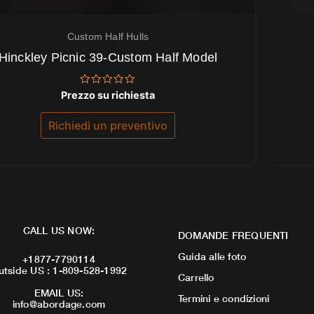
Custom Half Hulls
Hinckley Picnic 39-Custom Half Model
Valutato
Prezzo su richiesta
0
su
5
Richiedi un preventivo
CALL US NOW:
DOMANDE FREQUENTI
Guida alle foto
+1877-7790114
utside US : 1-809-528-1992
Carrello
EMAIL US:
Termini e condizioni
info@abordage.com