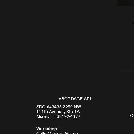
ABORDAGE SRL
SDQ 643435 2250 NW
114th Avenue, Ste 1A
O
Miami, FL 33192-4177
Workshop
:
Calle Maximo Gomez