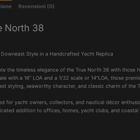
zione
Recensioni (0)
e North 38
 Downeast Style in a Handcrafted Yacht Replica
te the timeless elegance of the
True North 38
with those h
ale with a 16” LOA and a 1/32 scale or 14″LOA, those prem
t styling, seaworthy character, and classic charm of the 
d for yacht owners, collectors, and nautical décor enthusi
icated addition to offices, homes, yacht clubs, and coastal i