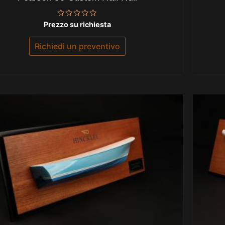
Valutato
Prezzo su richiesta
0
su
5
Richiedi un preventivo