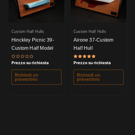
Custom Half Hulls
Custom Half Hulls
Hinckley Picnic 39-
Airone 37-Custom
Custom Half Model
Half Hull
Valutato
Valutato
Prezzo su richiesta
Prezzo su richiesta
0
5.00
su
su 5
5
Richiedi un
Richiedi un
preventivo
preventivo