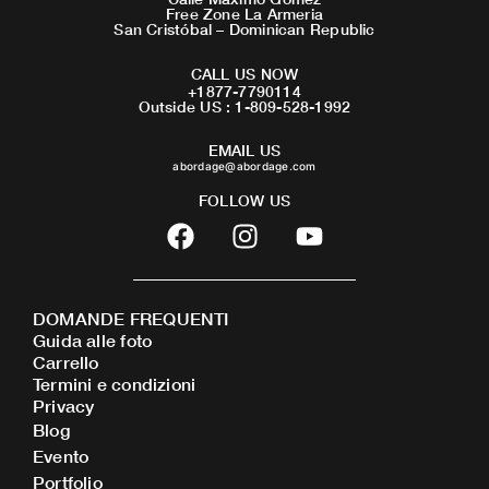
Free Zone La Armeria
San Cristóbal – Dominican Republic
CALL US NOW
+1877-7790114
Outside US : 1-809-528-1992
EMAIL US
abordage@abordage.com
FOLLOW US
F
I
Y
a
n
o
c
s
u
e
t
t
DOMANDE FREQUENTI
b
a
u
Guida alle foto
o
g
b
Carrello
o
r
e
Termini e condizioni
Privacy
k
a
Blog
m
Evento
Portfolio