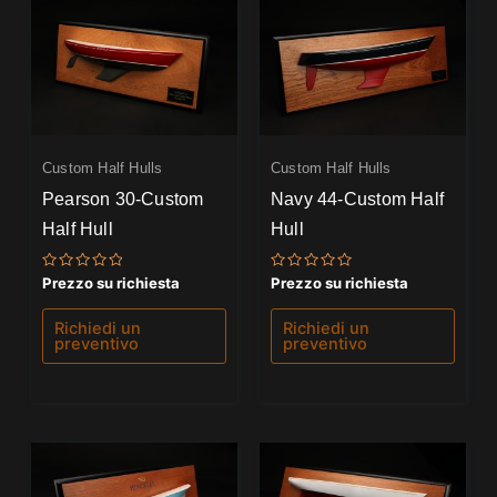
Custom Half Hulls
Custom Half Hulls
Pearson 30-Custom
Navy 44-Custom Half
Half Hull
Hull
Valutato
Valutato
Prezzo su richiesta
Prezzo su richiesta
0
0
su
su
5
5
Richiedi un
Richiedi un
preventivo
preventivo