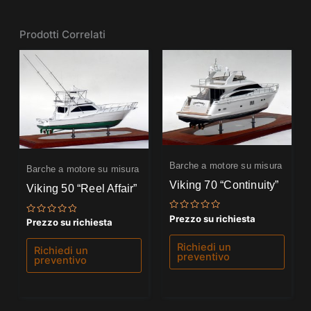
Prodotti Correlati
Barche a motore su misura
Barche a motore su misura
Viking 70 “Continuity”
Viking 50 “Reel Affair”
Valutato
Prezzo su richiesta
Valutato
Prezzo su richiesta
0
0
su
su
5
Richiedi un
5
Richiedi un
preventivo
preventivo