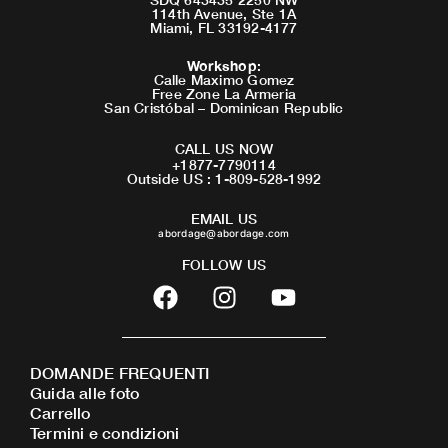
114th Avenue, Ste 1A
Miami, FL 33192-4177
Workshop
:
Calle Maximo Gomez
Free Zone La Armeria
San Cristóbal – Dominican Republic
CALL US NOW
+1877-7790114
Outside US : 1-809-528-1992
EMAIL US
abordage@abordage.com
FOLLOW US
F
I
Y
a
n
o
c
s
u
e
t
t
DOMANDE FREQUENTI
b
a
u
Guida alle foto
o
g
b
Carrello
o
r
e
Termini e condizioni