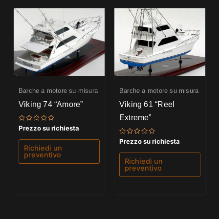
Barche a motore su misura
Barche a motore su misura
Viking 74 “Amore”
Viking 61 “Reel
Extreme”
Valutato
Prezzo su richiesta
0
su
Valutato
Prezzo su richiesta
5
0
Richiedi un
su
preventivo
5
Richiedi un
preventivo