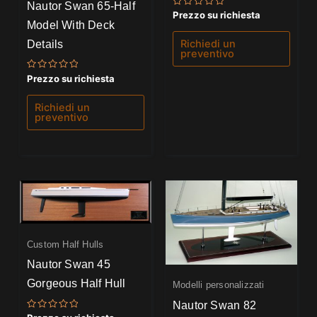
Nautor Swan 65-Half
Valutato
Prezzo su richiesta
0
Model With Deck
su
5
Details
Richiedi un
preventivo
Valutato
Prezzo su richiesta
0
su
5
Richiedi un
preventivo
Custom Half Hulls
Nautor Swan 45
Gorgeous Half Hull
Modelli personalizzati
Nautor Swan 82
Valutato