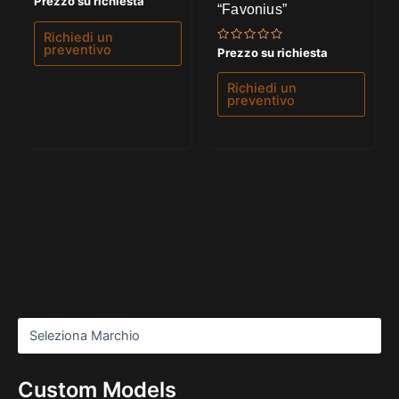
Prezzo su richiesta
“Favonius”
0
su
5
Richiedi un
preventivo
Valutato
Prezzo su richiesta
0
su
5
Richiedi un
preventivo
Custom Models