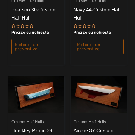
Custom Half Hulls
Custom Half Hulls
Pearson 30-Custom
Navy 44-Custom Half
Half Hull
Hull
Valutato
Valutato
Prezzo su richiesta
Prezzo su richiesta
0
0
su
su
5
5
Richiedi un
Richiedi un
preventivo
preventivo
Custom Half Hulls
Custom Half Hulls
Hinckley Picnic 39-
Airone 37-Custom