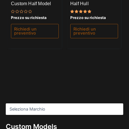
Custom Half Model
Half Hull
Valutato
Valutato
Prezzo su richiesta
Prezzo su richiesta
0
5.00
su
su 5
5
Richiedi un
Richiedi un
preventivo
preventivo
Custom Models