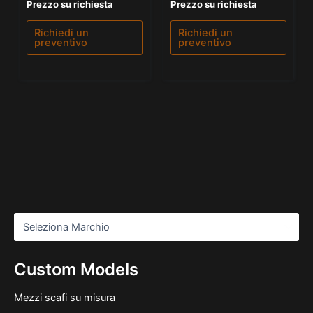
Valutato
Valutato
Prezzo su richiesta
Prezzo su richiesta
0
5.00
su
su 5
5
Richiedi un
Richiedi un
preventivo
preventivo
Custom Models
Mezzi scafi su misura