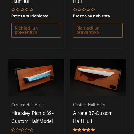
Half Hull
Hull
Valutato
Valutato
Prezzo su richiesta
Prezzo su richiesta
0
0
su
su
5
5
Richiedi un
Richiedi un
preventivo
preventivo
Custom Half Hulls
Custom Half Hulls
Hinckley Picnic 39-
Airone 37-Custom
Custom Half Model
Half Hull