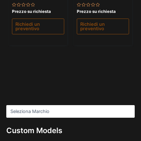
Valutato
Valutato
Prezzo su richiesta
Prezzo su richiesta
0
0
su
su
5
5
Richiedi un
Richiedi un
preventivo
preventivo
Custom Models