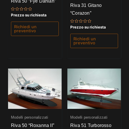
Riva 50 “Fye Dahlah”
Riva 31 Gitano
“Corazon”
Valutato
Prezzo su richiesta
0
su
5
Richiedi un
Valutato
Prezzo su richiesta
0
preventivo
su
5
Richiedi un
preventivo
Modelli personalizzati
Modelli personalizzati
Riva 50 “Roxanna II”
Riva 51 Turborosso