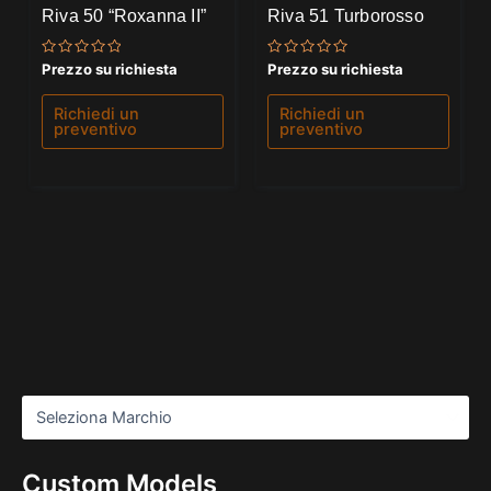
Riva 50 “Roxanna II”
Riva 51 Turborosso
Valutato
Valutato
Prezzo su richiesta
Prezzo su richiesta
0
0
su
su
5
5
Richiedi un
Richiedi un
preventivo
preventivo
Custom Models