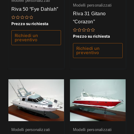
Modelli personalizzati
Modelli personalizzati
Riva 50 “Fye Dahlah”
Riva 31 Gitano
“Corazon”
Valutato
Prezzo su richiesta
0
su
5
Richiedi un
Valutato
Prezzo su richiesta
0
preventivo
su
5
Richiedi un
preventivo
Modelli personalizzati
Modelli personalizzati