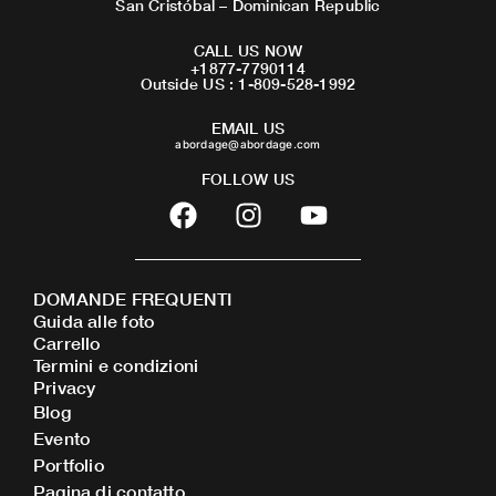
San Cristóbal – Dominican Republic
CALL US NOW
+1877-7790114
Outside US : 1-809-528-1992
EMAIL US
abordage@abordage.com
FOLLOW US
F
I
Y
a
n
o
c
s
u
e
t
t
DOMANDE FREQUENTI
b
a
u
Guida alle foto
o
g
b
Carrello
o
r
e
Termini e condizioni
Privacy
k
a
Blog
m
Evento
Portfolio
Pagina di contatto