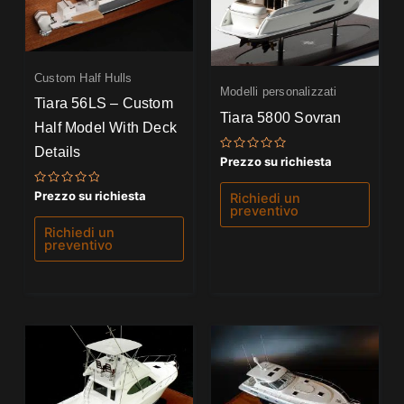
Custom Half Hulls
Modelli personalizzati
Tiara 56LS – Custom
Tiara 5800 Sovran
Half Model With Deck
Details
Valutato
Prezzo su richiesta
0
su
5
Valutato
Prezzo su richiesta
Richiedi un
0
preventivo
su
5
Richiedi un
preventivo