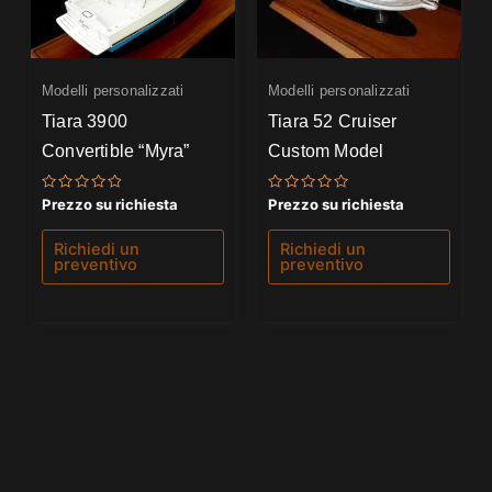
Modelli personalizzati
Modelli personalizzati
Tiara 3900
Tiara 52 Cruiser
Convertible “Myra”
Custom Model
Valutato
Valutato
Prezzo su richiesta
Prezzo su richiesta
0
0
su
su
5
5
Richiedi un
Richiedi un
preventivo
preventivo