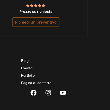
Valutato
Prezzo su richiesta
5.00
su 5
Richiedi un preventivo
Blog
Evento
Portfolio
Pagina di contatto
F
I
Y
a
n
o
c
s
u
e
t
t