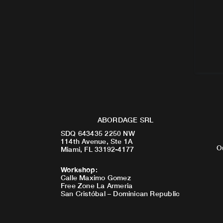
ABORDAGE SRL
SDQ 643435 2250 NW
114th Avenue, Ste 1A
O
Miami, FL 33192-4177
Workshop
:
Calle Maximo Gomez
Free Zone La Armeria
San Cristóbal – Dominican Republic