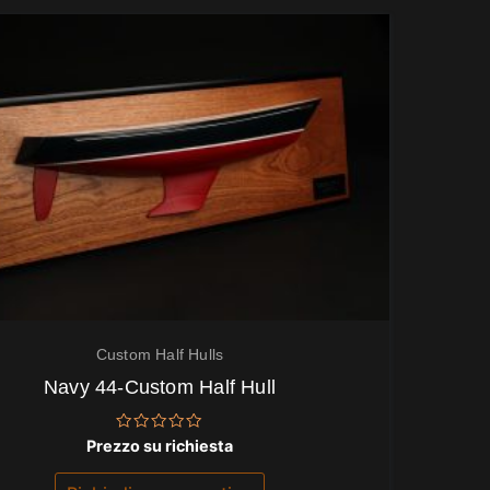
Custom Half Hulls
Navy 44-Custom Half Hull
Valutato
Prezzo su richiesta
0
su
5