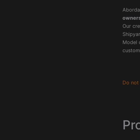
Aborda
owners
Our cre
Shipyar
Model o
custom
Do not 
Pro