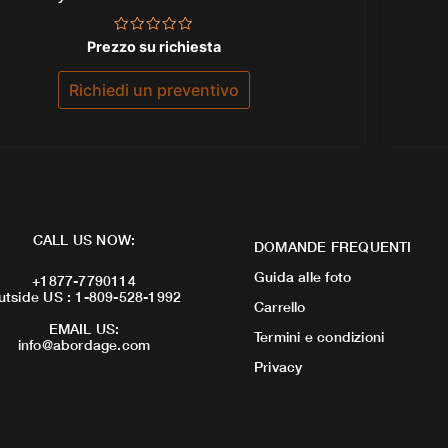
Valutato
Prezzo su richiesta
0
su
5
Richiedi un preventivo
CALL US NOW:
DOMANDE FREQUENTI
Guida alle foto
+1877-7790114
utside US : 1-809-528-1992
Carrello
EMAIL US:
Termini e condizioni
info@abordage.com
Privacy