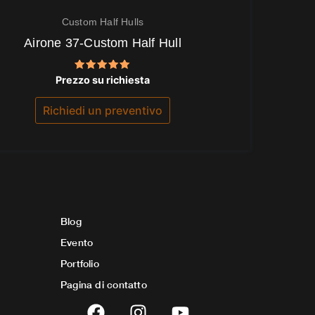
Custom Half Hulls
Airone 37-Custom Half Hull
Valutato
Prezzo su richiesta
5.00
su 5
Richiedi un preventivo
Blog
Evento
Portfolio
Pagina di contatto
F
I
Y