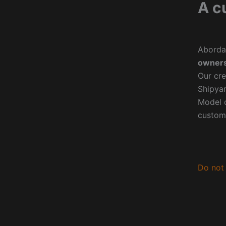
A c
Aborda
owners
Our cre
Shipyar
Model o
custom
Do not 