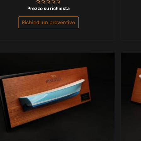
Valutato
Prezzo su richiesta
0
su
5
Richiedi un preventivo