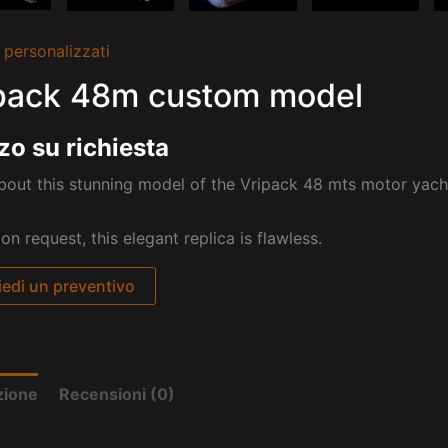
 personalizzati
pack 48m custom model
zo su richiesta
out this stunning model of the Vripack 48 mts motor yacht
pon request, this elegant replica is flawless.
iedi un preventivo
zione
Recensioni (0)