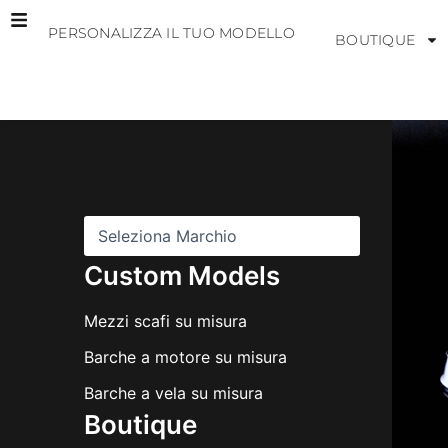
Vai
PERSONALIZZA IL TUO MODELLO
al
BOUTIQUE
contenuto
M
a
r
c
h
i
Custom Models
Mezzi scafi su misura
Barche a motore su misura
Barche a vela su misura
Boutique