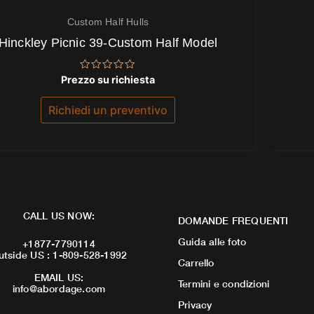
Custom Half Hulls
Hinckley Picnic 39-Custom Half Model
Valutato
Prezzo su richiesta
0
su
5
Richiedi un preventivo
CALL US NOW:
DOMANDE FREQUENTI
Guida alle foto
+1877-7790114
utside US : 1-809-528-1992
Carrello
EMAIL US:
Termini e condizioni
info@abordage.com
Privacy