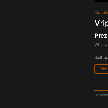
Modelli
Vri
Prez
What ab
Built u
Rich
Descri