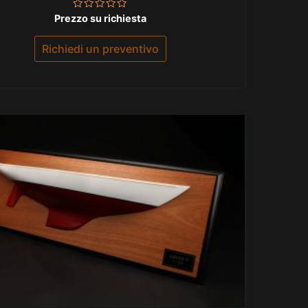
Valutato
Prezzo su richiesta
0
su
5
Richiedi un preventivo