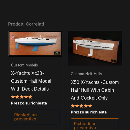
Prodotti Correlati
Custom Models
X-Yachts Xc38-
Custom Half Hulls
Custom Half Model
X50 X-Yachts -Custom
With Deck Details
Half Hull With Cabin
And Cockpit Only
Valutato
Prezzo su richiesta
5.00
su 5
Valutato
Prezzo su richiesta
Richiedi un
5.00
su 5
preventivo
Richiedi un
preventivo