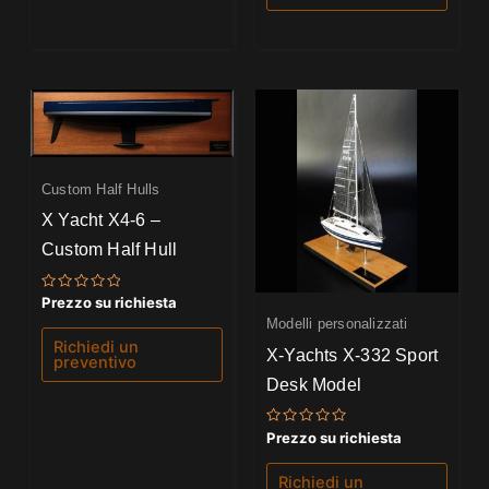
Custom Half Hulls
X Yacht X4-6 –
Custom Half Hull
Valutato
Prezzo su richiesta
0
Modelli personalizzati
su
5
Richiedi un
X-Yachts X-332 Sport
preventivo
Desk Model
Valutato
Prezzo su richiesta
0
su
5
Richiedi un