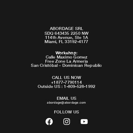
ABORDAGE SRL
SDQ 643435 2250 NW
114th Avenue, Ste 1A
Miami, FL 33192-4177
Workshop
:
Calle Maximo Gomez
Free Zone La Armeria
San Cristóbal – Dominican Republic
CALL US NOW
+1877-7790114
Outside US : 1-809-528-1992
EMAIL US
abordage@abordage.com
FOLLOW US
F
I
Y
a
n
o
c
s
u