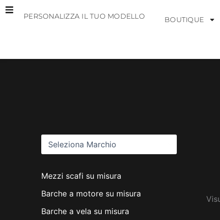
Vai
PERSONALIZZA IL TUO MODELLO
al
BOUTIQUE
contenuto
M
a
r
c
h
i
Mezzi scafi su misura
Barche a motore su misura
Vis
Barche a vela su misura