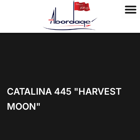
M
Vai
a
al
r
contenuto
c
h
i
CATALINA 445 "HARVEST
MOON"