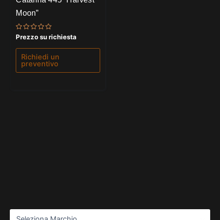
Moon”
Valutato
Prezzo su richiesta
0
su
5
Richiedi un
preventivo