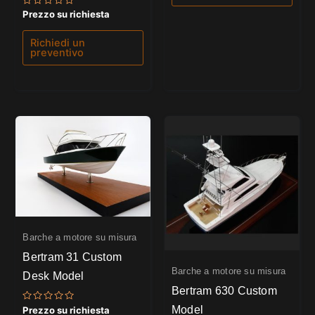
Valutato
Prezzo su richiesta
0
su
5
Richiedi un
preventivo
Barche a motore su misura
Bertram 31 Custom
Barche a motore su misura
Desk Model
Bertram 630 Custom
Model
Valutato
Prezzo su richiesta