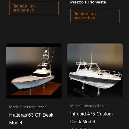
su
Valutato
Prezzo su richiesta
5
0
Richiedi un
su
preventivo
5
Richiedi un
preventivo
Modelli personalizzati
Modelli personalizzati
Intrepid 475 Custom
Hatteras 63 GT Desk
Desk Model
Model