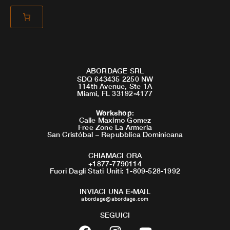
ABORDAGE SRL
SDQ 643435 2250 NW
114th Avenue, Ste 1A
Miami, FL 33192-4177
Workshop
:
Calle Maximo Gomez
Free Zone La Armeria
San Cristóbal – Repubblica Dominicana
CHIAMACI ORA
+1877-7790114
Fuori Dagli Stati Uniti: 1-809-528-1992
INVIACI UNA E-MAIL
abordage@abordage.com
SEGUICI
F
I
Y