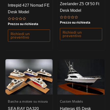
Zeelander Z5 Of 50 Ft
Intrepid 427 Nomad FE
Desk Model
Desk Model
Valutato
Prezzo su richiesta
Valutato
Prezzo su richiesta
0
0
su
su
5
Richiedi un
5
Richiedi un
preventivo
preventivo
Barche a motore su misura
Custom Models
SEA RAY DA320
Hatteras 65 Desk