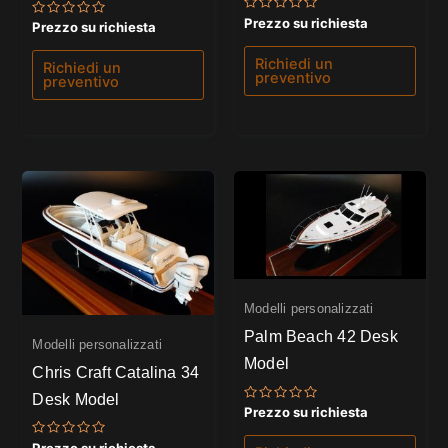
Valutato
Prezzo su richiesta
Valutato
Prezzo su richiesta
0
0
su
su
5
5
Richiedi un
Richiedi un
preventivo
preventivo
Modelli personalizzati
Palm Beach 42 Desk
Modelli personalizzati
Model
Chris Craft Catalina 34
Desk Model
Valutato
Prezzo su richiesta
0
su
Valutato
5