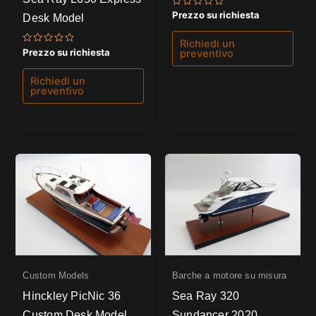
Valutato
Prezzo su richiesta
Desk Model
0
su
5
Richiedi un
Valutato
Prezzo su richiesta
preventivo
0
su
5
Richiedi un
preventivo
Custom Models
Barche a motore su misura
Hinckley PicNic 36
Sea Ray 320
Custom Desk Model
Sundancer 2020