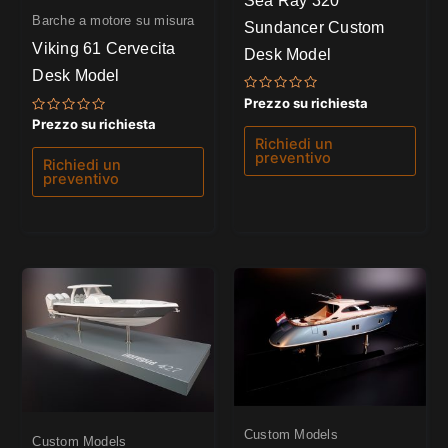
Barche a motore su misura
Sundancer Custom
Viking 61 Cervecita
Desk Model
Desk Model
Valutato
Prezzo su richiesta
0
Valutato
Prezzo su richiesta
su
0
5
Richiedi un
su
preventivo
5
Richiedi un
preventivo
Custom Models
Custom Models