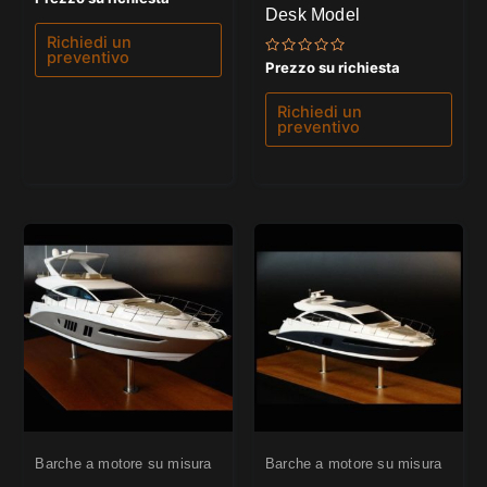
0
Desk Model
su
5
Richiedi un
preventivo
Valutato
Prezzo su richiesta
0
su
5
Richiedi un
preventivo
Barche a motore su misura
Barche a motore su misura