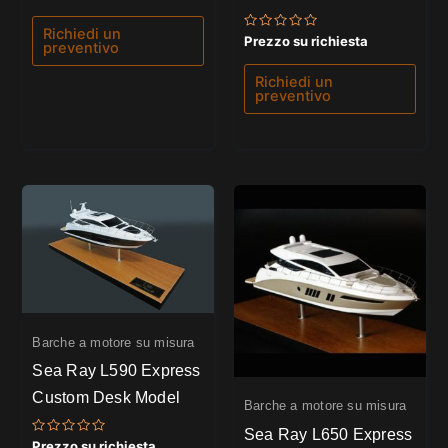
0
su
5
Richiedi un
Valutato
Prezzo su richiesta
preventivo
0
su
5
Richiedi un
preventivo
Barche a motore su misura
Sea Ray L590 Express
Custom Desk Model
Barche a motore su misura
Sea Ray L650 Express
Valutato
Prezzo su richiesta