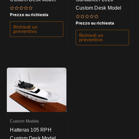
Custom Desk Model
Valutato
Prezzo su richiesta
0
su
Valutato
Prezzo su richiesta
5
0
Richiedi un
su
preventivo
5
Richiedi un
preventivo
Custom Models
Hatteras 105 RPH
Custom Desk Model