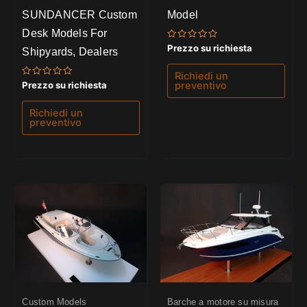
SUNDANCER Custom
Model
Desk Models For
Valutato
Prezzo su richiesta
Shipyards, Dealers
0
su
5
Richiedi un
Valutato
preventivo
Prezzo su richiesta
0
su
5
Richiedi un
preventivo
Custom Models
Barche a motore su misura