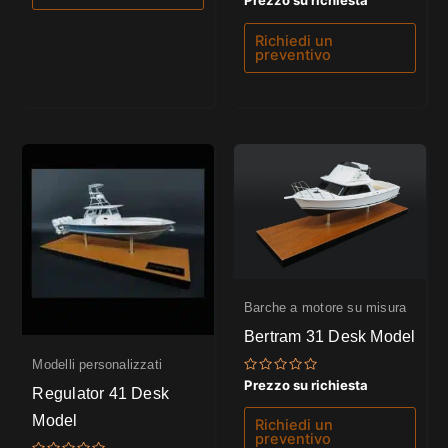
0
su
5
Richiedi un
preventivo
Barche a motore su misura
Bertram 31 Desk Model
Modelli personalizzati
Valutato
Prezzo su richiesta
Regulator 41 Desk
0
su
Model
5
Richiedi un
preventivo