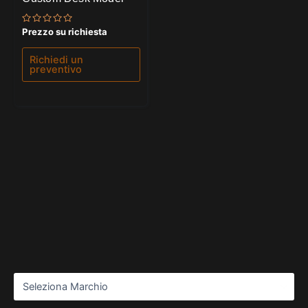
Valutato
Prezzo su richiesta
0
su
5
Richiedi un
preventivo