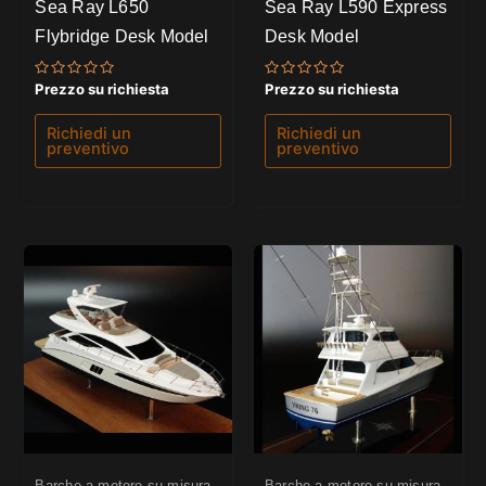
Sea Ray L650
Sea Ray L590 Express
Flybridge Desk Model
Desk Model
Valutato
Valutato
Prezzo su richiesta
Prezzo su richiesta
0
0
su
su
5
5
Richiedi un
Richiedi un
preventivo
preventivo
Barche a motore su misura
Barche a motore su misura