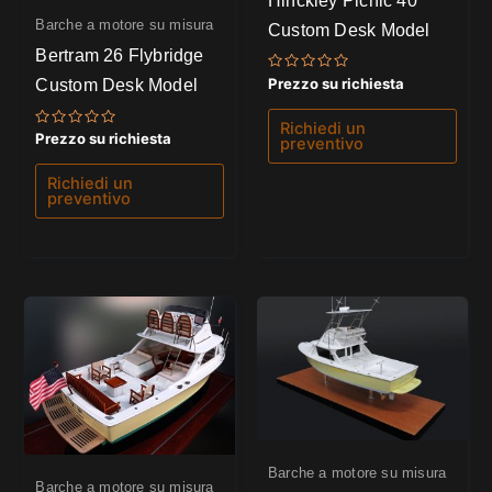
Barche a motore su misura
Custom Desk Model
Bertram 26 Flybridge
Valutato
Prezzo su richiesta
Custom Desk Model
0
su
5
Richiedi un
Valutato
Prezzo su richiesta
preventivo
0
su
5
Richiedi un
preventivo
Barche a motore su misura
Barche a motore su misura