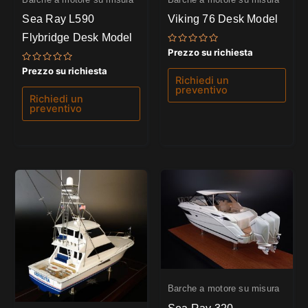
Sea Ray L590
Viking 76 Desk Model
Flybridge Desk Model
Valutato
Prezzo su richiesta
0
su
Valutato
Prezzo su richiesta
5
0
Richiedi un
su
preventivo
5
Richiedi un
preventivo
Barche a motore su misura
Sea Ray 320