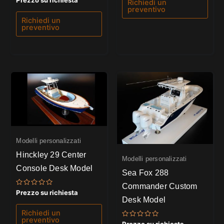
Prezzo su richiesta
Richiedi un
0
preventivo
su
5
Richiedi un
preventivo
Modelli personalizzati
Hinckley 29 Center
Modelli personalizzati
Console Desk Model
Sea Fox 288
Commander Custom
Valutato
Prezzo su richiesta
0
Desk Model
su
5
Richiedi un
preventivo
Valutato
Prezzo su richiesta