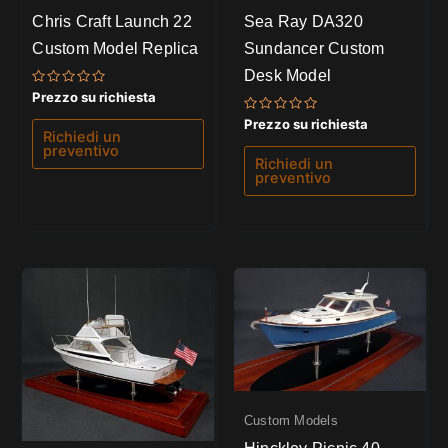
Chris Craft Launch 22
Sea Ray DA320
Custom Model Replica
Sundancer Custom
Desk Model
Valutato
Prezzo su richiesta
0
su
Valutato
Prezzo su richiesta
5
0
Richiedi un
su
preventivo
5
Richiedi un
preventivo
Custom Models
Hinckley Picnic 40