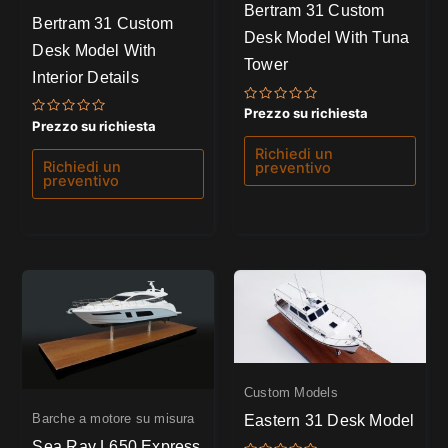
Bertram 31 Custom
Bertram 31 Custom
Desk Model With Tuna
Desk Model With
Tower
Interior Details
Valutato
Prezzo su richiesta
0
Valutato
Prezzo su richiesta
su
0
5
su
Richiedi un
5
Richiedi un
preventivo
preventivo
Custom Models
Barche a motore su misura
Eastern 31 Desk Model
Sea Ray L650 Express