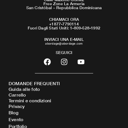
Free Zone La Armeria
San Cristóbal – Repubblica Dominicana
CHIAMACI ORA
+1877-7790114
Fuori Dagli Stati Uniti: 1-809-528-1992
INVIACI UNA E-MAIL
abordage@abordage.com
SEGUICI
F
I
Y
a
n
o
c
s
u
e
t
t
DOMANDE FREQUENTI
b
a
u
Guida alle foto
o
g
b
Carrello
o
r
e
Termini e condizioni
Privacy
k
a
Blog
m
Evento
Portfolio