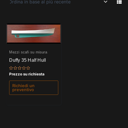
Mezzi scafi su misura
Duffy 35 Half Hull
Valutato
Prezzo su richiesta
0
su
5
Richiedi un
preventivo