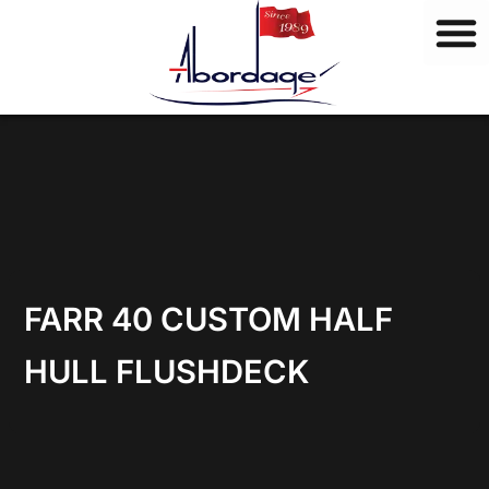
M
Vai
a
al
r
contenuto
c
h
i
FARR 40 CUSTOM HALF
HULL FLUSHDECK