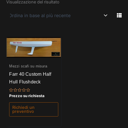
Visualizzazione del risultato
Mezzi scafi su misura
Farr 40 Custom Half
Hull Flushdeck
Valutato
Prezzo su richiesta
0
su
5
Richiedi un
preventivo