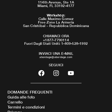
114th Avenue, Ste 1A
Miami, FL 33192-4177
Workshop
:
Calle Maximo Gomez
Free Zone La Armeria
San Cristóbal – Repubblica Dominicana
CHIAMACI ORA
+1877-7790114
Fuori Dagli Stati Uniti: 1-809-528-1992
INVIACI UNA E-MAIL
abordage@abordage.com
SEGUICI
F
I
Y
a
n
o
c
s
u
e
t
t
DOMANDE FREQUENTI
b
a
u
Guida alle foto
o
g
b
Carrello
o
r
e
Termini e condizioni
Privacy