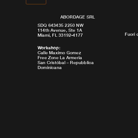
ABORDAGE SRL
SDQ 643435 2250 NW
114th Avenue, Ste 1A
Fuori 
Miami, FL 33192-4177
Workshop
:
Calle Maximo Gomez
Free Zone La Armeria
San Cristóbal – Repubblica
Dominicana