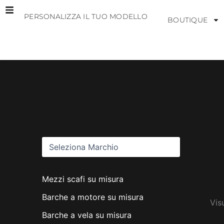
Vai
PERSONALIZZA IL TUO MODELLO
al
BOUTIQUE
contenuto
M
a
r
c
h
i
Mezzi scafi su misura
Barche a motore su misura
Vis
Barche a vela su misura