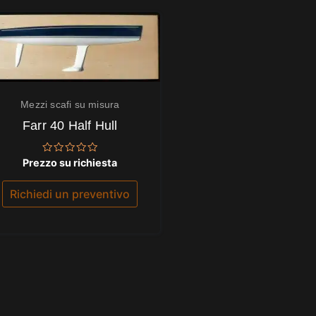
Mezzi scafi su misura
Farr 40 Half Hull
Valutato
Prezzo su richiesta
0
su
5
Richiedi un preventivo