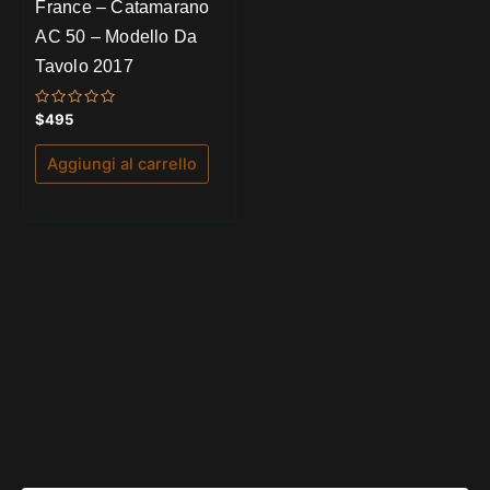
France – Catamarano
AC 50 – Modello Da
Tavolo 2017
Valutato
$
495
0
su
5
Aggiungi al carrello