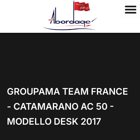
M
Vai
a
al
r
contenuto
c
h
i
GROUPAMA TEAM FRANCE
- CATAMARANO AC 50 -
MODELLO DESK 2017