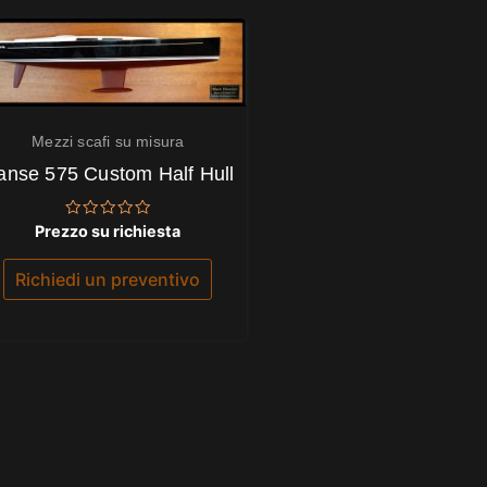
Mezzi scafi su misura
anse 575 Custom Half Hull
Valutato
Prezzo su richiesta
0
su
5
Richiedi un preventivo