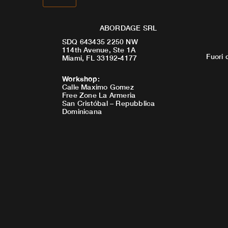
ABORDAGE SRL
SDQ 643435 2250 NW
114th Avenue, Ste 1A
Fuori 
Miami, FL 33192-4177
Workshop
:
Calle Maximo Gomez
Free Zone La Armeria
San Cristóbal – Repubblica
Dominicana