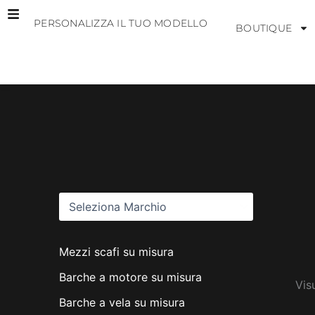
Vai
PERSONALIZZA IL TUO MODELLO
al
BOUTIQUE
contenuto
M
a
r
c
h
i
Mezzi scafi su misura
Barche a motore su misura
Vis
Barche a vela su misura