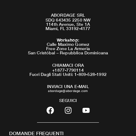
ABORDAGE SRL
SDQ 643435 2250 NW
114th Avenue, Ste 1A
Miami, FL 33192-4177
Workshop
:
Calle Maximo Gomez
Free Zone La Armeria
San Cristóbal – Repubblica Dominicana
CHIAMACI ORA
+1877-7790114
Fuori Dagli Stati Uniti: 1-809-528-1992
INVIACI UNA E-MAIL
abordage@abordage.com
SEGUICI
F
I
Y
a
n
o
c
s
u
e
t
t
DOMANDE FREQUENTI