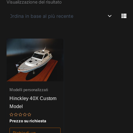
Visualizzazione del risultato
Modelli personalizzati
Hinckley 40X Custom
Model
Valutato
Prezzo su richiesta
0
su
5
Richiedi un