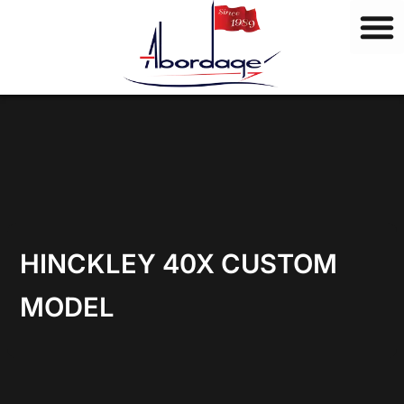
M
Vai
a
al
r
contenuto
c
h
i
HINCKLEY 40X CUSTOM
MODEL