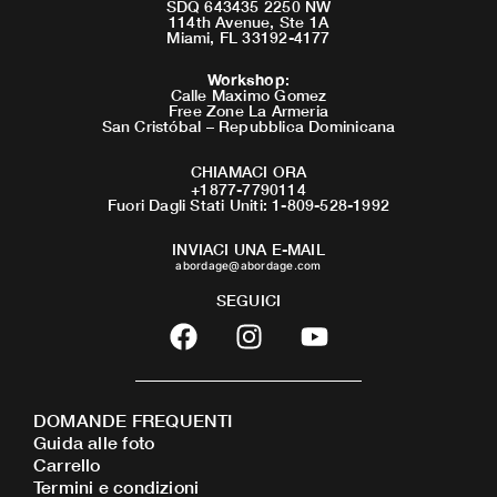
SDQ 643435 2250 NW
114th Avenue, Ste 1A
Miami, FL 33192-4177
Workshop
:
Calle Maximo Gomez
Free Zone La Armeria
San Cristóbal – Repubblica Dominicana
CHIAMACI ORA
+1877-7790114
Fuori Dagli Stati Uniti: 1-809-528-1992
INVIACI UNA E-MAIL
abordage@abordage.com
SEGUICI
F
I
Y
a
n
o
c
s
u
e
t
t
DOMANDE FREQUENTI
b
a
u
Guida alle foto
o
g
b
Carrello
o
r
e
Termini e condizioni