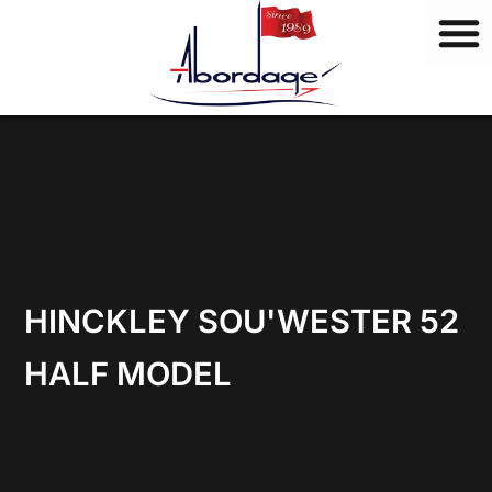
M
Vai
a
al
r
contenuto
c
h
i
HINCKLEY SOU'WESTER 52
HALF MODEL