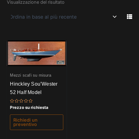
Visualizzazione del risultato
Mezzi scafi su misura
Hinckley Sou’Wester
52 Half Model
Valutato
Prezzo su richiesta
0
su
5
Richiedi un
preventivo