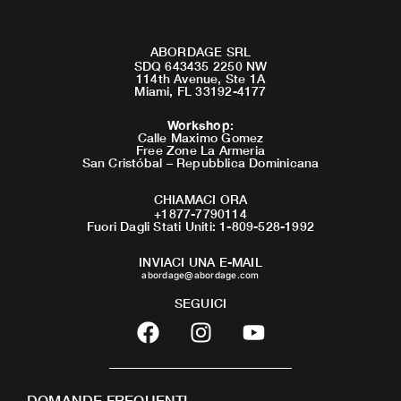
ABORDAGE SRL
SDQ 643435 2250 NW
114th Avenue, Ste 1A
Miami, FL 33192-4177
Workshop
:
Calle Maximo Gomez
Free Zone La Armeria
San Cristóbal – Repubblica Dominicana
CHIAMACI ORA
+1877-7790114
Fuori Dagli Stati Uniti: 1-809-528-1992
INVIACI UNA E-MAIL
abordage@abordage.com
SEGUICI
F
I
Y
a
n
o
c
s
u
e
t
t
DOMANDE FREQUENTI