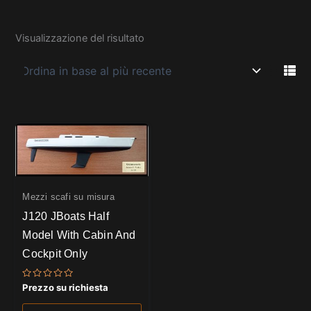
Visualizzazione del risultato
Mezzi scafi su misura
J120 JBoats Half
Model With Cabin And
Cockpit Only
Valutato
Prezzo su richiesta
0
su
5