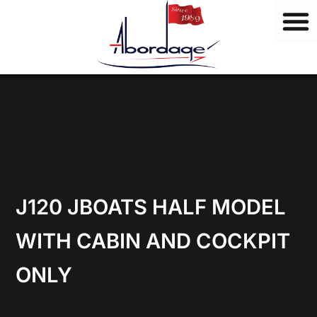
M
Vai
a
al
r
contenuto
c
h
i
J120 JBOATS HALF MODEL
WITH CABIN AND COCKPIT
ONLY