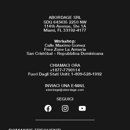
ABORDAGE SRL
SDQ 643435 2250 NW
114th Avenue, Ste 1A
Miami, FL 33192-4177
Workshop
:
Calle Maximo Gomez
Free Zone La Armeria
San Cristóbal – Repubblica Dominicana
CHIAMACI ORA
+1877-7790114
Fuori Dagli Stati Uniti: 1-809-528-1992
INVIACI UNA E-MAIL
abordage@abordage.com
SEGUICI
F
I
Y
a
n
o
c
s
u
e
t
t