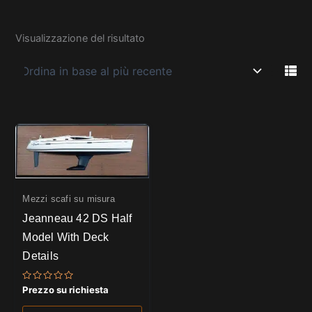
Visualizzazione del risultato
Mezzi scafi su misura
Jeanneau 42 DS Half
Model With Deck
Details
Valutato
Prezzo su richiesta
0
su