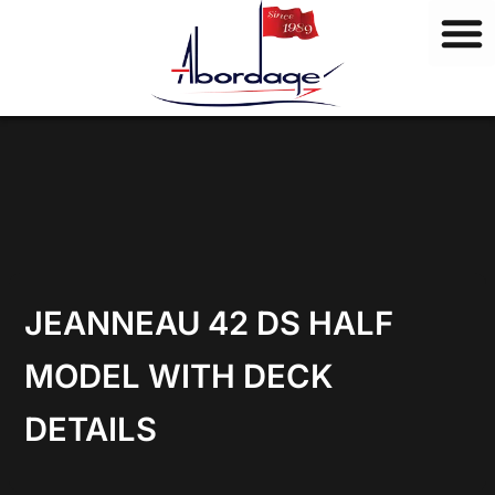
M
Vai
a
al
r
contenuto
c
h
i
JEANNEAU 42 DS HALF
MODEL WITH DECK
DETAILS