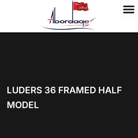
M
Vai
a
al
r
contenuto
c
h
i
LUDERS 36 FRAMED HALF
MODEL