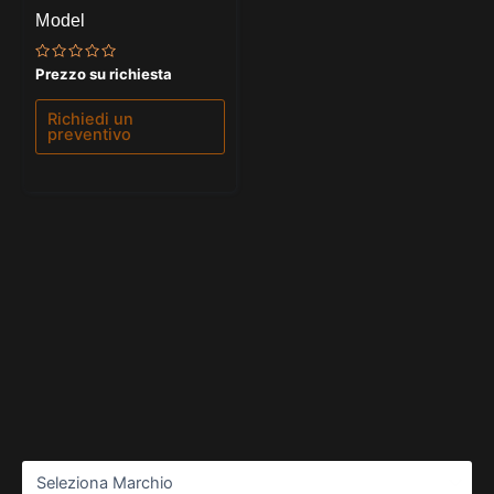
Model
Valutato
Prezzo su richiesta
0
su
5
Richiedi un
preventivo