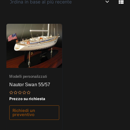
Modelli personalizzati
Nautor Swan 55/57
Valutato
Prezzo su richiesta
0
su
5
Richiedi un
preventivo