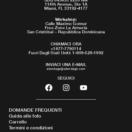
114th Avenue, Ste 1A
Miami, FL 33192-4177
Workshop
:
Calle Maximo Gomez
Free Zone La Armeria
San Cristóbal – Repubblica Dominicana
CHIAMACI ORA
+1877-7790114
Fuori Dagli Stati Uniti: 1-809-528-1992
INVIACI UNA E-MAIL
abordage@abordage.com
SEGUICI
F
I
Y
a
n
o
c
s
u
e
t
t
DOMANDE FREQUENTI
b
a
u
Guida alle foto
o
g
b
Carrello
o
r
e
Termini e condizioni