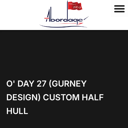
M
Vai
a
al
r
contenuto
c
h
i
O' DAY 27 (GURNEY
DESIGN) CUSTOM HALF
HULL