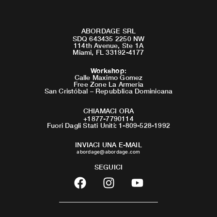
ABORDAGE SRL
SDQ 643435 2250 NW
114th Avenue, Ste 1A
Miami, FL 33192-4177
Workshop
:
Calle Maximo Gomez
Free Zone La Armeria
San Cristóbal – Repubblica Dominicana
CHIAMACI ORA
+1877-7790114
Fuori Dagli Stati Uniti: 1-809-528-1992
INVIACI UNA E-MAIL
abordage@abordage.com
SEGUICI
F
I
Y
a
n
o
c
s
u
e
t
t