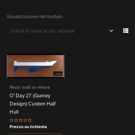
Visualizzazione del risultato
Mezzi scafi su misura
O’ Day 27 (Gurney
Design) Custom Half
Hull
Valutato
Prezzo su richiesta
0
su