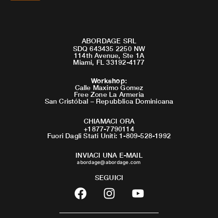
ABORDAGE SRL
SDQ 643435 2250 NW
114th Avenue, Ste 1A
Miami, FL 33192-4177
Workshop
:
Calle Maximo Gomez
Free Zone La Armeria
San Cristóbal – Repubblica Dominicana
CHIAMACI ORA
+1877-7790114
Fuori Dagli Stati Uniti: 1-809-528-1992
INVIACI UNA E-MAIL
abordage@abordage.com
SEGUICI
F
I
Y
a
n
o
c
s
u