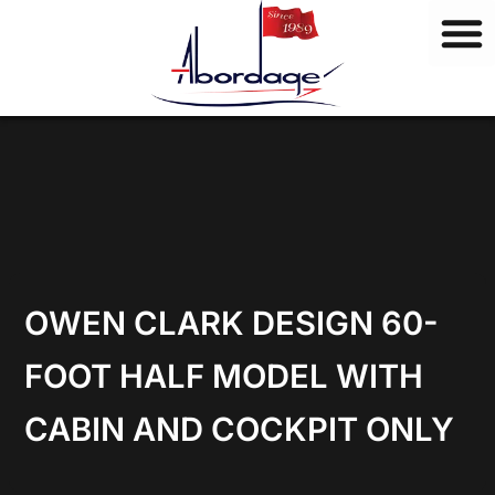
M
Vai
a
al
r
contenuto
c
h
i
OWEN CLARK DESIGN 60-
FOOT HALF MODEL WITH
CABIN AND COCKPIT ONLY