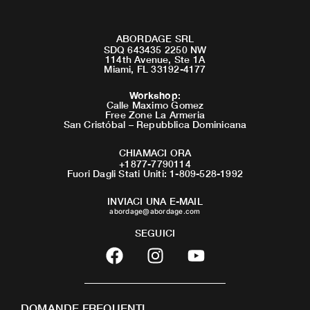
ABORDAGE SRL
SDQ 643435 2250 NW
114th Avenue, Ste 1A
Miami, FL 33192-4177
Workshop
:
Calle Maximo Gomez
Free Zone La Armeria
San Cristóbal – Repubblica Dominicana
CHIAMACI ORA
+1877-7790114
Fuori Dagli Stati Uniti: 1-809-528-1992
INVIACI UNA E-MAIL
abordage@abordage.com
SEGUICI
F
I
Y
a
n
o
c
s
u
e
t
t
DOMANDE FREQUENTI