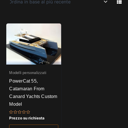
Modelli personalizzati
PowerCat 55,
Catamaran From
Canard Yachts Custom
Model
Valutato
Prezzo su richiesta
0
su
5