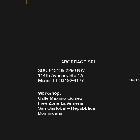
ABORDAGE SRL
SDQ 643435 2250 NW
114th Avenue, Ste 1A
Fuori 
Miami, FL 33192-4177
Workshop
:
Calle Maximo Gomez
Free Zone La Armeria
San Cristóbal – Repubblica
Dominicana