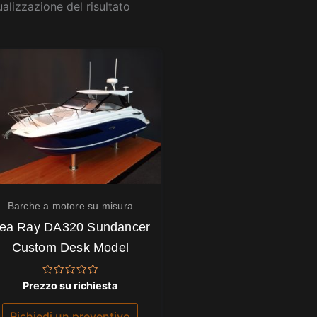
ualizzazione del risultato
Barche a motore su misura
ea Ray DA320 Sundancer
Custom Desk Model
Valutato
Prezzo su richiesta
0
su
5
Richiedi un preventivo