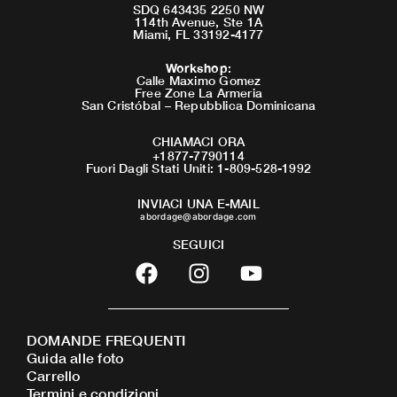
SDQ 643435 2250 NW
114th Avenue, Ste 1A
Miami, FL 33192-4177
Workshop
:
Calle Maximo Gomez
Free Zone La Armeria
San Cristóbal – Repubblica Dominicana
CHIAMACI ORA
+1877-7790114
Fuori Dagli Stati Uniti: 1-809-528-1992
INVIACI UNA E-MAIL
abordage@abordage.com
SEGUICI
F
I
Y
a
n
o
c
s
u
e
t
t
DOMANDE FREQUENTI
b
a
u
Guida alle foto
o
g
b
Carrello
o
r
e
Termini e condizioni