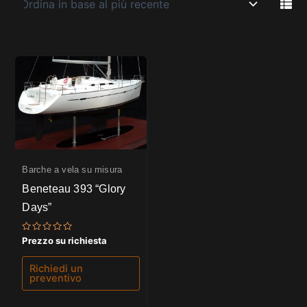
Barche a vela su misura
Beneteau 393 “Glory
Days”
Valutato
Prezzo su richiesta
0
su
5
Richiedi un
preventivo