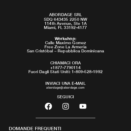
ABORDAGE SRL
SDQ 643435 2250 NW
114th Avenue, Ste 1A
Miami, FL 33192-4177
Workshop
:
Calle Maximo Gomez
Free Zone La Armeria
San Cristóbal – Repubblica Dominicana
CHIAMACI ORA
+1877-7790114
Fuori Dagli Stati Uniti: 1-809-528-1992
INVIACI UNA E-MAIL
abordage@abordage.com
SEGUICI
F
I
Y
a
n
o
c
s
u
e
t
t
DOMANDE FREQUENTI