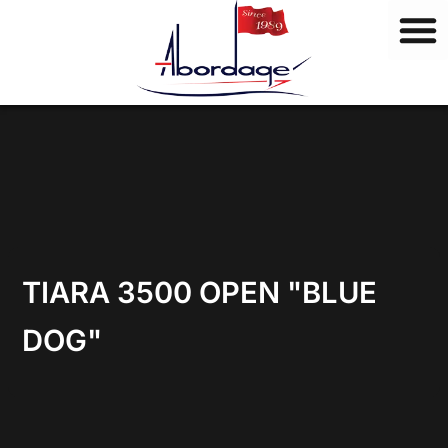
M
Vai
a
al
r
contenuto
c
h
i
TIARA 3500 OPEN "BLUE
DOG"