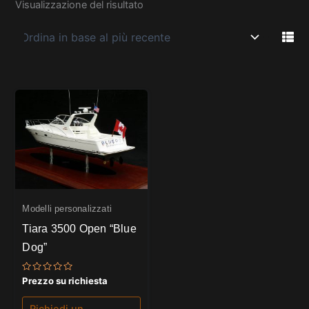
Visualizzazione del risultato
Modelli personalizzati
Tiara 3500 Open “Blue
Dog”
Valutato
Prezzo su richiesta
0
su
5
Richiedi un