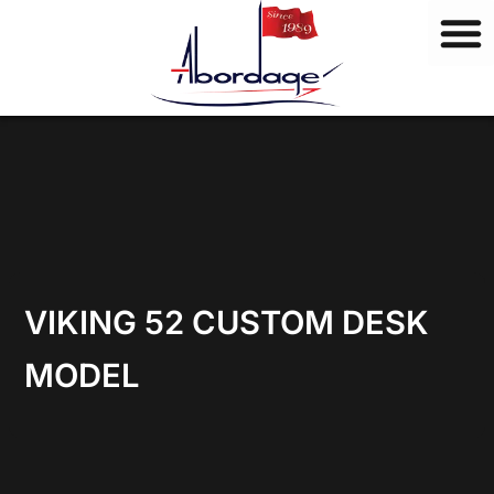
M
Vai
a
al
r
contenuto
c
h
i
VIKING 52 CUSTOM DESK
MODEL