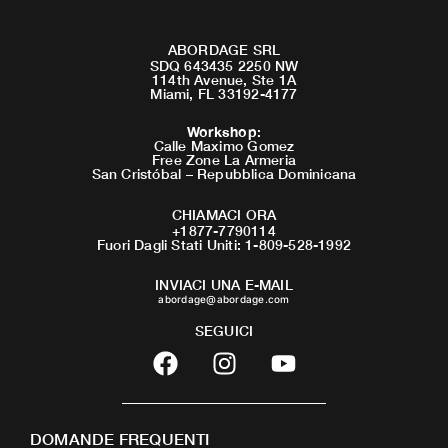
ABORDAGE SRL
SDQ 643435 2250 NW
114th Avenue, Ste 1A
Miami, FL 33192-4177
Workshop
:
Calle Maximo Gomez
Free Zone La Armeria
San Cristóbal – Repubblica Dominicana
CHIAMACI ORA
+1877-7790114
Fuori Dagli Stati Uniti: 1-809-528-1992
INVIACI UNA E-MAIL
abordage@abordage.com
SEGUICI
F
I
Y
a
n
o
c
s
u
e
t
t
DOMANDE FREQUENTI