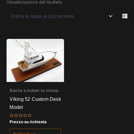
Visualizzazione del risultato
Barche a motore su misura
Viking 52 Custom Desk
Model
Valutato
Prezzo su richiesta
0
su
5
Richiedi un