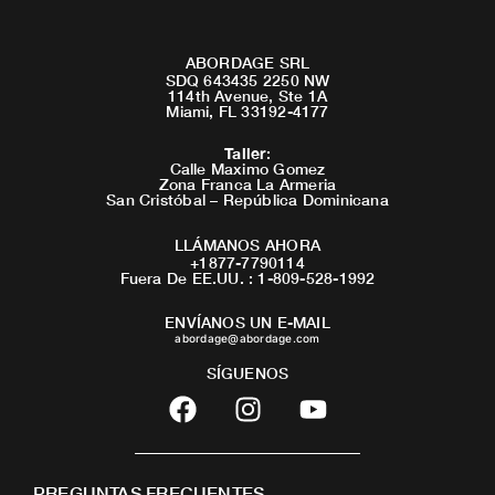
ABORDAGE SRL
SDQ 643435 2250 NW
114th Avenue, Ste 1A
Miami, FL 33192-4177
Taller
:
Calle Maximo Gomez
Zona Franca La Armeria
San Cristóbal – República Dominicana
LLÁMANOS AHORA
+1877-7790114
Fuera De EE.UU. : 1-809-528-1992
ENVÍANOS UN E-MAIL
abordage@abordage.com
SÍGUENOS
F
I
Y
a
n
o
c
s
u
e
t
t
PREGUNTAS FRECUENTES