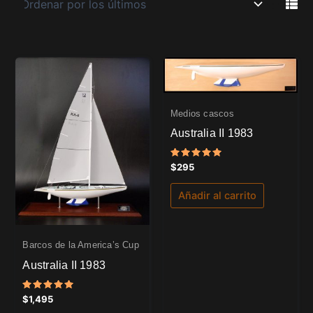
Medios cascos
Australia II 1983
Valorado
$
295
con
5.00
de 5
Añadir al carrito
Barcos de la America’s Cup
Australia II 1983
Valorado
$
1,495
con