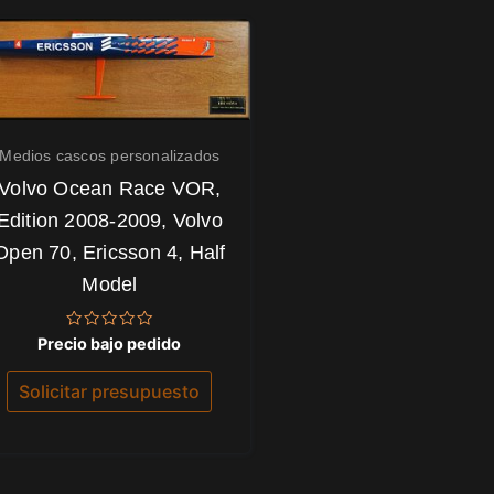
Medios cascos personalizados
Volvo Ocean Race VOR,
Edition 2008-2009, Volvo
Open 70, Ericsson 4, Half
Model
Valorado
Precio bajo pedido
con
0
de
Solicitar presupuesto
5