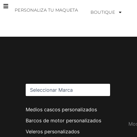
Ir
PERSONALIZA TU MAQUETA
al
BOUTIQUE
contenido
M
a
r
c
a
s
Medios cascos personalizados
Barcos de motor personalizados
Mos
Veleros personalizados