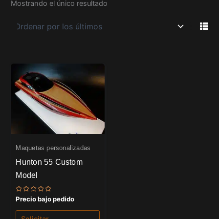
Mostrando el único resultado
Maquetas personalizadas
Hunton 55 Custom
Model
Valorado
Precio bajo pedido
con
0
de
Solicitar