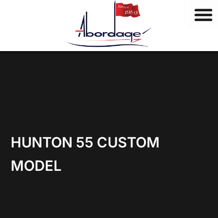
M
Ir
a
al
r
contenido
c
a
s
HUNTON 55 CUSTOM
MODEL