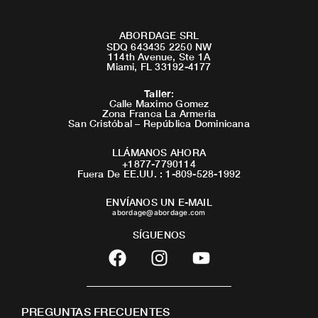
ABORDAGE SRL
SDQ 643435 2250 NW
114th Avenue, Ste 1A
Miami, FL 33192-4177
Taller
:
Calle Maximo Gomez
Zona Franca La Armeria
San Cristóbal – República Dominicana
LLÁMANOS AHORA
+1877-7790114
Fuera De EE.UU. : 1-809-528-1992
ENVÍANOS UN E-MAIL
abordage@abordage.com
SÍGUENOS
F
I
Y
a
n
o
c
s
u
e
t
t
PREGUNTAS FRECUENTES