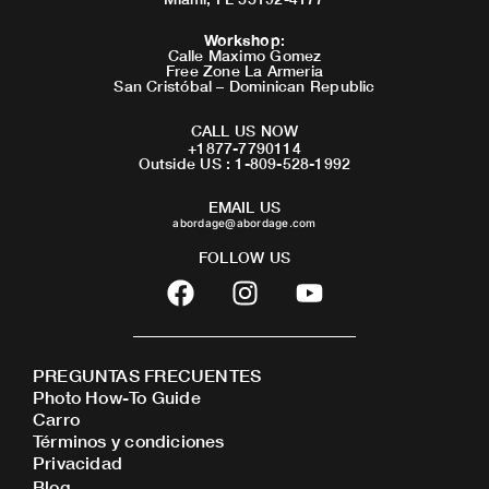
Workshop
:
Calle Maximo Gomez
Free Zone La Armeria
San Cristóbal – Dominican Republic
CALL US NOW
+1877-7790114
Outside US : 1-809-528-1992
EMAIL US
abordage@abordage.com
FOLLOW US
F
I
Y
a
n
o
c
s
u
e
t
t
PREGUNTAS FRECUENTES
b
a
u
Photo How-To Guide
o
g
b
Carro
o
r
e
Términos y condiciones
Privacidad
k
a
Blog