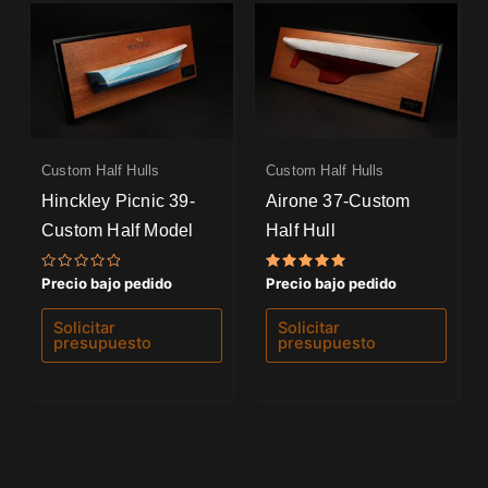
Custom Half Hulls
Custom Half Hulls
Hinckley Picnic 39-
Airone 37-Custom
Custom Half Model
Half Hull
Valorado
Valorado
Precio bajo pedido
Precio bajo pedido
con
con
0
5.00
de
de 5
Solicitar
Solicitar
5
presupuesto
presupuesto