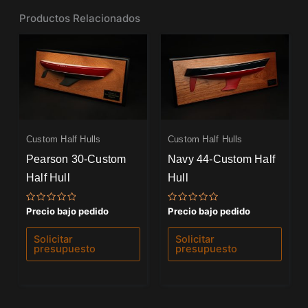
Productos Relacionados
Custom Half Hulls
Custom Half Hulls
Pearson 30-Custom
Navy 44-Custom Half
Half Hull
Hull
Valorado
Valorado
Precio bajo pedido
Precio bajo pedido
con
con
0
0
de
de
Solicitar
Solicitar
5
5
presupuesto
presupuesto