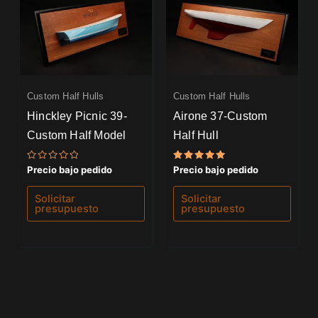
Custom Half Hulls
Custom Half Hulls
Hinckley Picnic 39-
Airone 37-Custom
Custom Half Model
Half Hull
Valorado
Valorado
Precio bajo pedido
Precio bajo pedido
con
con
0
5.00
de
de 5
Solicitar
Solicitar
5
presupuesto
presupuesto