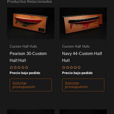
Productos Relacionados
Custom Half Hulls
Custom Half Hulls
Pearson 30-Custom
Navy 44-Custom Half
Half Hull
Hull
Valorado
Valorado
Precio bajo pedido
Precio bajo pedido
con
con
0
0
de
de
Solicitar
Solicitar
5
5
presupuesto
presupuesto