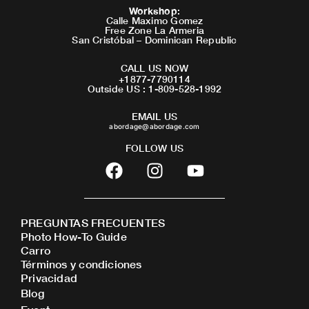
Workshop
:
Calle Maximo Gomez
Free Zone La Armeria
San Cristóbal – Dominican Republic
CALL US NOW
+1877-7790114
Outside US : 1-809-528-1992
EMAIL US
abordage@abordage.com
FOLLOW US
F
I
Y
a
n
o
c
s
u
e
t
t
PREGUNTAS FRECUENTES
b
a
u
Photo How-To Guide
o
g
b
Carro
o
r
e
Términos y condiciones
Privacidad
k
a
Blog
m