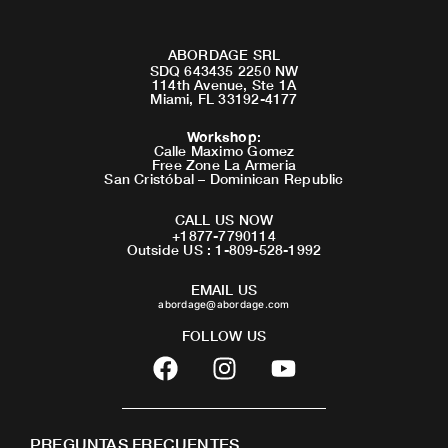
ABORDAGE SRL
SDQ 643435 2250 NW
114th Avenue, Ste 1A
Miami, FL 33192-4177
Workshop
:
Calle Maximo Gomez
Free Zone La Armeria
San Cristóbal – Dominican Republic
CALL US NOW
+1877-7790114
Outside US : 1-809-528-1992
EMAIL US
abordage@abordage.com
FOLLOW US
F
I
Y
a
n
o
c
s
u
e
t
t
PREGUNTAS FRECUENTES