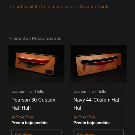
Do not hesitate to contact us for a Custom Quote
Productos Relacionados
Custom Half Hulls
Custom Half Hulls
Pearson 30-Custom
Navy 44-Custom Half
Half Hull
Hull
Valorado
Valorado
Precio bajo pedido
Precio bajo pedido
con
con
0
0
de
de