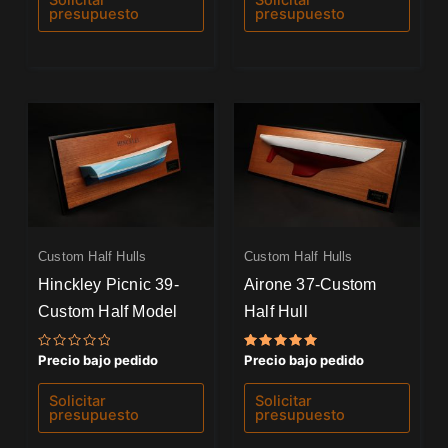
Solicitar
Solicitar
5
5
presupuesto
presupuesto
Custom Half Hulls
Custom Half Hulls
Hinckley Picnic 39-
Airone 37-Custom
Custom Half Model
Half Hull
Valorado
Valorado
Precio bajo pedido
Precio bajo pedido
con
con
0
5.00
de
de 5
Solicitar
Solicitar
5
presupuesto
presupuesto