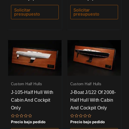
con
con
0
0
de
de
Solicitar
Solicitar
5
5
presupuesto
presupuesto
Custom Half Hulls
Custom Half Hulls
J-105-Half Hull With
J-Boat J/122 Of 2008-
Cabin And Cockpit
Half Hull With Cabin
Only
And Cockpit Only
Valorado
Valorado
Precio bajo pedido
Precio bajo pedido
con
con
0
0