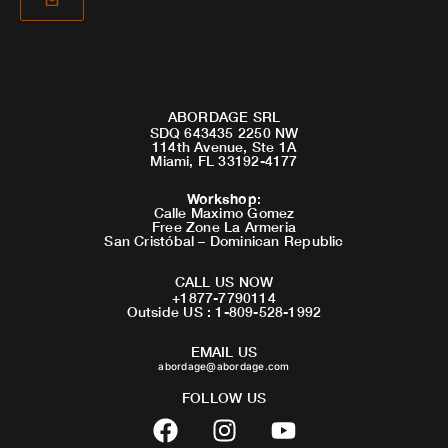
ABORDAGE SRL
SDQ 643435 2250 NW
114th Avenue, Ste 1A
Miami, FL 33192-4177
Workshop
:
Calle Maximo Gomez
Free Zone La Armeria
San Cristóbal – Dominican Republic
CALL US NOW
+1877-7790114
Outside US : 1-809-528-1992
EMAIL US
abordage@abordage.com
FOLLOW US
F
I
Y
a
n
o