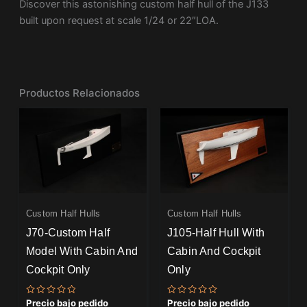
Discover this astonishing custom half hull of the J133
built upon request at scale 1/24 or 22″LOA.
Productos Relacionados
Custom Half Hulls
Custom Half Hulls
J70-Custom Half
J105-Half Hull With
Model With Cabin And
Cabin And Cockpit
Cockpit Only
Only
Valorado
Valorado
Precio bajo pedido
Precio bajo pedido