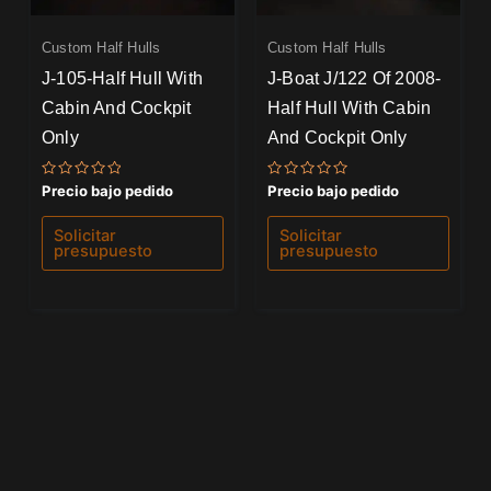
Custom Half Hulls
Custom Half Hulls
J-105-Half Hull With
J-Boat J/122 Of 2008-
Cabin And Cockpit
Half Hull With Cabin
Only
And Cockpit Only
Valorado
Valorado
Precio bajo pedido
Precio bajo pedido
con
con
0
0
de
de
Solicitar
Solicitar
5
5
presupuesto
presupuesto