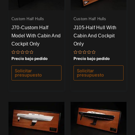
Custom Half Hulls
Custom Half Hulls
J70-Custom Half
J105-Half Hull With
Model With Cabin And
Cabin And Cockpit
Cockpit Only
Only
Valorado
Valorado
Precio bajo pedido
Precio bajo pedido
con
con
0
0
de
de
Solicitar
Solicitar
5
5
presupuesto
presupuesto