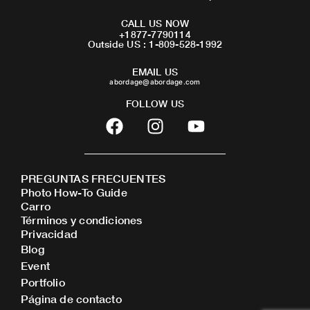
CALL US NOW
+1877-7790114
Outside US : 1-809-528-1992
EMAIL US
abordage@abordage.com
FOLLOW US
F
I
Y
a
n
o
c
s
u
e
t
t
PREGUNTAS FRECUENTES
b
a
u
Photo How-To Guide
o
g
b
Carro
o
r
e
Términos y condiciones
Privacidad
k
a
Blog
m
Event
Portfolio
Página de contacto