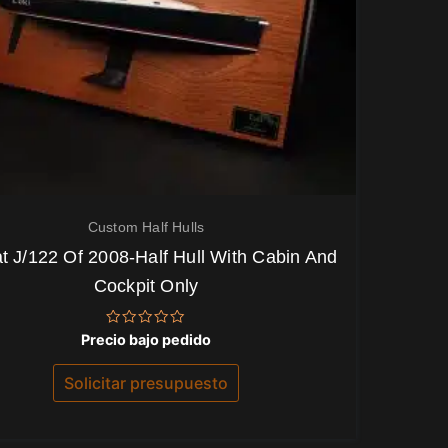
Custom Half Hulls
t J/122 Of 2008-Half Hull With Cabin And
Cockpit Only
Valorado
Precio bajo pedido
con
0
de
Solicitar presupuesto
5