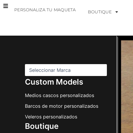
Ir
PERSONALIZA TU MAQUETA
al
BOUTIQUE
contenido
M
a
r
c
a
s
Custom Models
Medios cascos personalizados
Barcos de motor personalizados
Veleros personalizados
Boutique