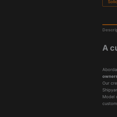
Soli
Descri
A c
Aborda
owners
Our cre
Shipyar
Model o
custom