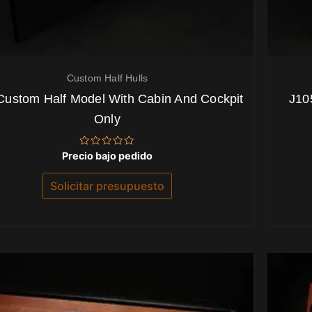
Custom Half Hulls
Custom Half Model With Cabin And Cockpit
J10
Only
Valorado
Precio bajo pedido
con
0
de
Solicitar presupuesto
5