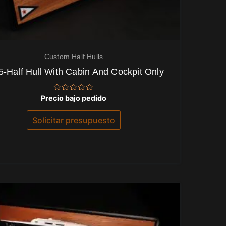
Custom Half Hulls
5-Half Hull With Cabin And Cockpit Only
Valorado
Precio bajo pedido
con
0
de
Solicitar presupuesto
5