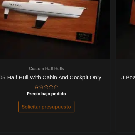
Custom Half Hulls
05-Half Hull With Cabin And Cockpit Only
J-Boa
Valorado
Precio bajo pedido
con
0
de
Solicitar presupuesto
5