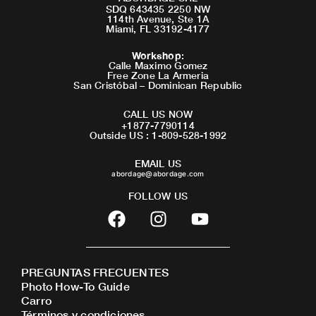
SDQ 643435 2250 NW
114th Avenue, Ste 1A
Miami, FL 33192-4177
Workshop
:
Calle Maximo Gomez
Free Zone La Armeria
San Cristóbal – Dominican Republic
CALL US NOW
+1877-7790114
Outside US : 1-809-528-1992
EMAIL US
abordage@abordage.com
FOLLOW US
F
I
Y
a
n
o
c
s
u
e
t
t
PREGUNTAS FRECUENTES
b
a
u
Photo How-To Guide
o
g
b
Carro
o
r
e
Términos y condiciones