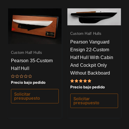
Custom Half Hulls
Pearson Vanguard
Ensign 22-Custom
Custom Half Hulls
Half Hull With Cabin
Pearson 35-Custom
And Cockpit Only
Half Hull
Without Backboard
Valorado
Precio bajo pedido
con
Valorado
Precio bajo pedido
0
con
de
5.00
Solicitar
5
de 5
presupuesto
Solicitar
presupuesto