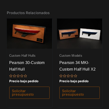
Productos Relacionados
Custom Half Hulls
Custom Models
Pearson 30-Custom
Pearson 34 MKI-
Half Hull
Custom Half Hull X2
Valorado
Valorado
Precio bajo pedido
Precio bajo pedido
con
con
0
0
de
de
Solicitar
Solicitar
5
5
presupuesto
presupuesto