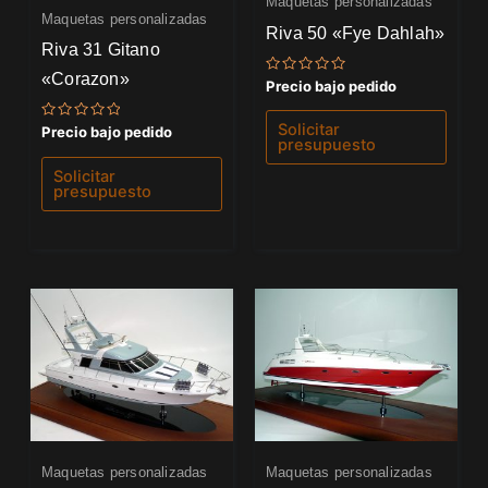
Maquetas personalizadas
Maquetas personalizadas
Riva 50 «Fye Dahlah»
Riva 31 Gitano
«Corazon»
Valorado
Precio bajo pedido
con
0
de
Solicitar
Valorado
Precio bajo pedido
5
con
presupuesto
0
de
Solicitar
5
presupuesto
Maquetas personalizadas
Maquetas personalizadas