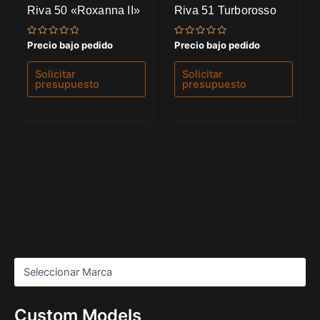
Riva 50 «Roxanna II»
Riva 51 Turborosso
Valorado
Valorado
Precio bajo pedido
Precio bajo pedido
con
con
0
0
de
de
Solicitar
Solicitar
5
5
presupuesto
presupuesto
Custom Models