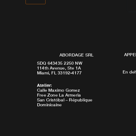
APPE
ABORDAGE SRL
SDQ 643435 2250 NW
114th Avenue, Ste 1A
En deh
Miami, FL 33192-4177
Atelier
:
Calle Maximo Gomez
Free Zone La Armeria
San Cristóbal – République
Dominicaine