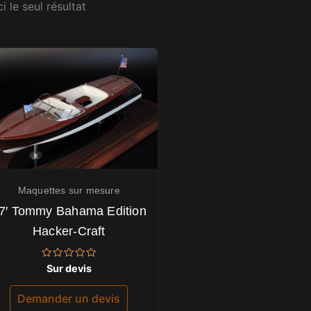
i le seul résultat
Maquettes sur mesure
7′ Tommy Bahama Edition
Hacker-Craft
Note
Sur devis
0
sur
5
Demander un devis