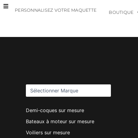
Aller
PERSONNALISEZ VOTRE MAQUETTE
au
BOUTIQUE
contenu
M
a
r
q
u
e
s
Demi-coques sur mesure
Bateaux à moteur sur mesure
Voiliers sur mesure