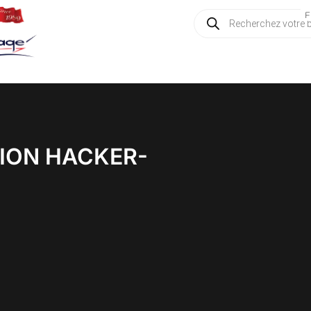
Recherche
F
de
produits
ION HACKER-