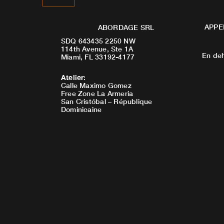
APPE
ABORDAGE SRL
SDQ 643435 2250 NW
114th Avenue, Ste 1A
En deh
Miami, FL 33192-4177
Atelier
:
Calle Maximo Gomez
Free Zone La Armeria
San Cristóbal – République
Dominicaine