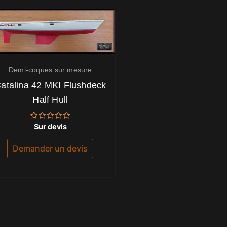
Demi-coques sur mesure
atalina 42 MKI Flushdeck
Half Hull
Note
Sur devis
0
sur
5
Demander un devis