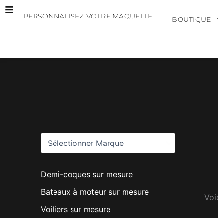
Aller
PERSONNALISEZ VOTRE MAQUETTE
au
BOUTIQUE
contenu
M
a
r
q
u
e
s
Demi-coques sur mesure
Bateaux à moteur sur mesure
Voic
Voiliers sur mesure