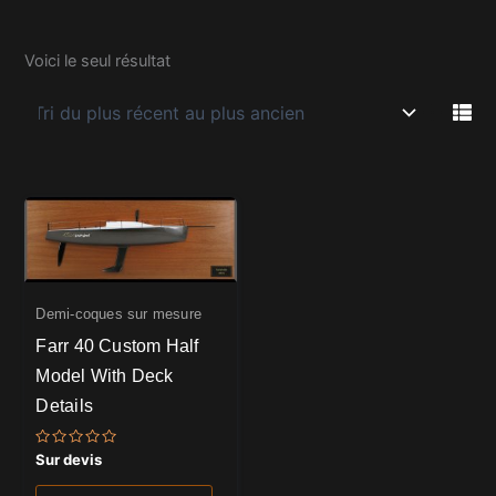
Voici le seul résultat
Demi-coques sur mesure
Farr 40 Custom Half
Model With Deck
Details
Note
Sur devis
0
sur