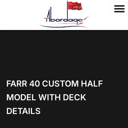
M
Aller
a
au
r
contenu
q
u
e
s
FARR 40 CUSTOM HALF
MODEL WITH DECK
DETAILS