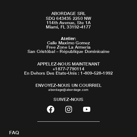
ABORDAGE SRL
SDQ 643435 2250 NW
114th Avenue, Ste 1A
Miami, FL 33192-4177
Atelier
:
Calle Maximo Gomez
Free Zone La Armeria
San Cristóbal – République Dominicaine
APPELEZ-NOUS MAINTENANT
+1877-7790114
En Dehors Des Etats-Unis : 1-809-528-1992
ENVOYEZ-NOUS UN COURRIEL
abordage@abordage.com
SUIVEZ-NOUS
F
I
Y
a
n
o
c
s
u
e
t
t
FAQ
b
a
u