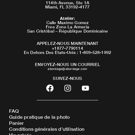
114th Avenue, Ste 1A
Miami, FL 33192-4177
Atelier
:
Calle Maximo Gomez
Free Zone La Armeria
San Cristóbal – République Dominicaine
APPELEZ-NOUS MAINTENANT
+1877-7790114
En Dehors Des Etats-Unis : 1-809-528-1992
ENVOYEZ-NOUS UN COURRIEL
abordage@abordage.com
SUIVEZ-NOUS
F
I
Y
a
n
o
c
s
u
e
t
t
FAQ
b
a
u
Guide pratique de la photo
o
g
b
Panier
o
r
e
Conditions générales d’utilisation
Vie privée