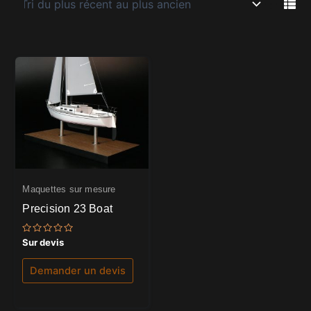
Maquettes sur mesure
Precision 23 Boat
Note
Sur devis
0
sur
5
Demander un devis