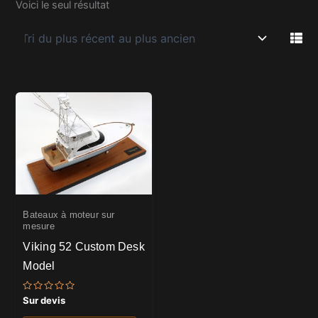
Voici le seul résultat
Bateaux à moteur sur
mesure
Viking 52 Custom Desk
Model
Note
Sur devis
0
sur