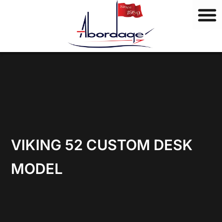
M
Aller
a
au
r
contenu
q
u
e
s
VIKING 52 CUSTOM DESK
MODEL