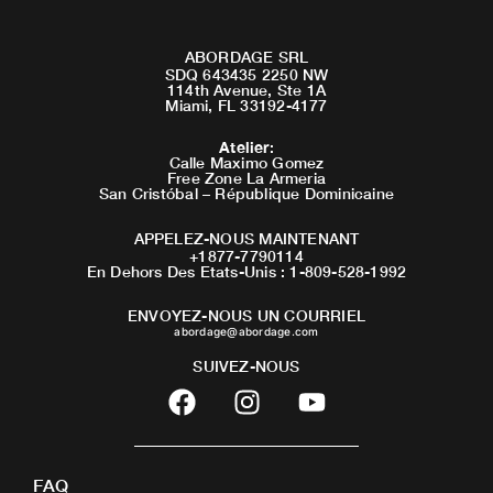
ABORDAGE SRL
SDQ 643435 2250 NW
114th Avenue, Ste 1A
Miami, FL 33192-4177
Atelier
:
Calle Maximo Gomez
Free Zone La Armeria
San Cristóbal – République Dominicaine
APPELEZ-NOUS MAINTENANT
+1877-7790114
En Dehors Des Etats-Unis : 1-809-528-1992
ENVOYEZ-NOUS UN COURRIEL
abordage@abordage.com
SUIVEZ-NOUS
F
I
Y
a
n
o
c
s
u
e
t
t
FAQ