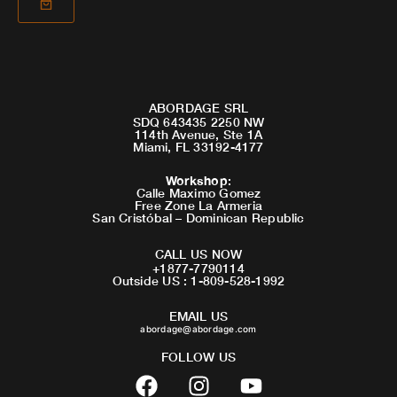
ABORDAGE SRL
SDQ 643435 2250 NW
114th Avenue, Ste 1A
Miami, FL 33192-4177
Workshop
:
Calle Maximo Gomez
Free Zone La Armeria
San Cristóbal – Dominican Republic
CALL US NOW
+1877-7790114
Outside US : 1-809-528-1992
EMAIL US
abordage@abordage.com
FOLLOW US
F
I
Y
a
n
o