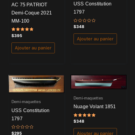
USS Constitution
AC 75 PATRIOT
1797
Demi-Coque 2021
MM-100
Note
$
348
0
sur
Note
$
395
5
Ajouter au panier
5.00
sur 5
Ajouter au panier
Demi-maquettes
Demi-maquettes
Nuage Volant 1851
USS Constitution
1797
Note
$
348
5.00
sur 5
Note
$
295
Ajouter au panier